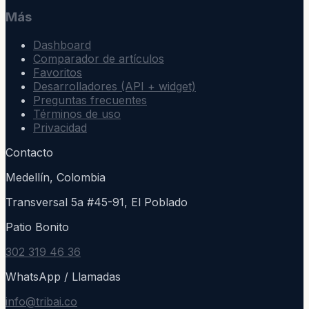
Más
Dashboard
Comparador de artículos
Favoritos
Desarrolladores (API + widget)
Preguntas frecuentes
Términos de uso
Privacidad
Contacto
Medellín, Colombia
Transversal 5a #45-91, El Poblado
Patio Bonito
302 319 46 36
WhatsApp / Llamadas
info@tribai.co