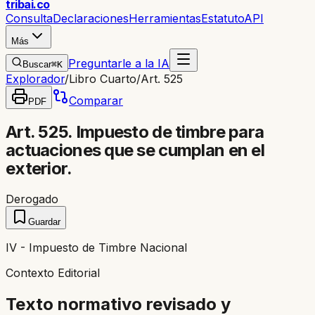
trib
ai
.co
Consulta
Declaraciones
Herramientas
Estatuto
API
Más
Preguntarle a la IA
Buscar
⌘K
Explorador
/
Libro Cuarto
/
Art. 525
Comparar
PDF
Art. 525. Impuesto de timbre para
actuaciones que se cumplan en el
exterior.
Derogado
Guardar
IV - Impuesto de Timbre Nacional
Contexto Editorial
Texto normativo revisado y