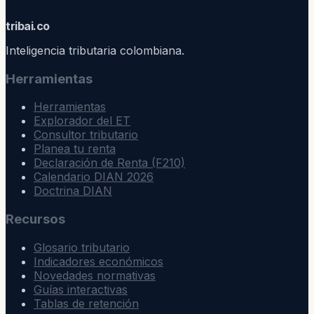
trib
ai
.co
Inteligencia tributaria colombiana.
Herramientas
Herramientas
Explorador del ET
Consultor tributario
Planea tu renta
Declaración de Renta (F210)
Calendario DIAN 2026
Doctrina DIAN
Recursos
Glosario tributario
Indicadores económicos
Novedades normativas
Guías interactivas
Tablas de retención