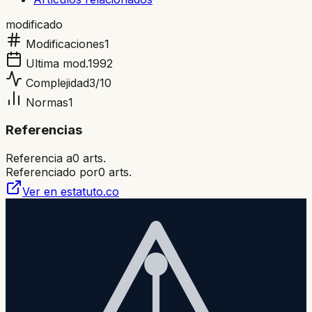
modificado
Modificaciones
1
Ultima mod.
1992
Complejidad
3
/10
Normas
1
Referencias
Referencia a
0
arts.
Referenciado por
0
arts.
Ver en estatuto.co