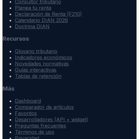
Consultor tributario
Planea tu renta
Declaración de Renta (F210)
Calendario DIAN 2026
Doctrina DIAN
Recursos
Glosario tributario
Indicadores económicos
Novedades normativas
Guías interactivas
Tablas de retención
Más
Dashboard
Comparador de artículos
Favoritos
Desarrolladores (API + widget)
Preguntas frecuentes
Términos de uso
Privacidad