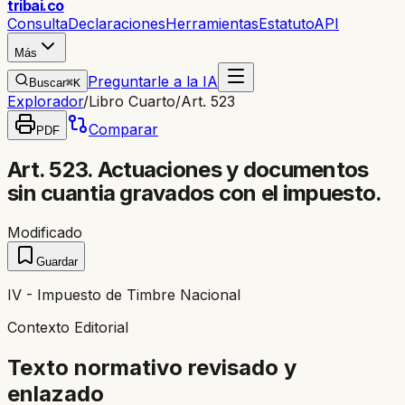
trib
ai
.co
Consulta
Declaraciones
Herramientas
Estatuto
API
Más
Preguntarle a la IA
Buscar
⌘K
Explorador
/
Libro Cuarto
/
Art. 523
Comparar
PDF
Art. 523. Actuaciones y documentos
sin cuantia gravados con el impuesto.
Modificado
Guardar
IV - Impuesto de Timbre Nacional
Contexto Editorial
Texto normativo revisado y
enlazado