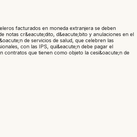
oteleros facturados en moneda extranjera se deben
e notas cr&eacute;dito, d&eacute;bito y anulaciones en el
&oacute;n de servicios de salud, que celebren las
ionales, con las IPS, qui&eacute;n debe pagar el
n contratos que tienen como objeto la cesi&oacute;n de