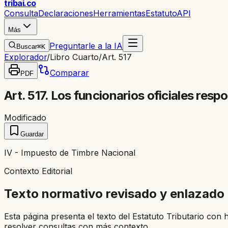
trib
ai
.co
Consulta
Declaraciones
Herramientas
Estatuto
API
Más
Preguntarle a la IA
Buscar
⌘K
Explorador
/
Libro Cuarto
/
Art. 517
Comparar
PDF
Art. 517. Los funcionarios oficiales res
Modificado
Guardar
IV - Impuesto de Timbre Nacional
Contexto Editorial
Texto normativo revisado y enlazado
Esta página presenta el texto del Estatuto Tributario con 
resolver consultas con más contexto.