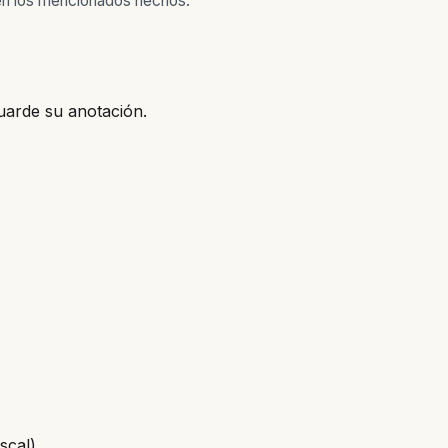
en los mencionados hechos.
uarde su anotación.
scal)