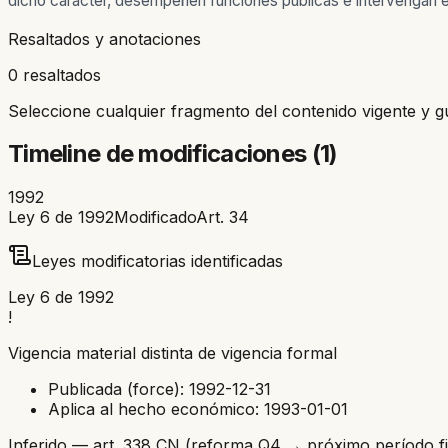
dicho carácter, desempeñen funciones públicas e intervengan 
Resaltados y anotaciones
0 resaltados
Seleccione cualquier fragmento del contenido vigente y g
Timeline de modificaciones (
1
)
1992
Ley 6 de 1992
Modificado
Art.
34
Leyes modificatorias identificadas
Ley 6 de 1992
!
Vigencia material distinta de vigencia formal
Publicada (force):
1992-12-31
Aplica al hecho económico:
1993-01-01
Inferido — art. 338 CN (reforma Q4 → próximo período fi