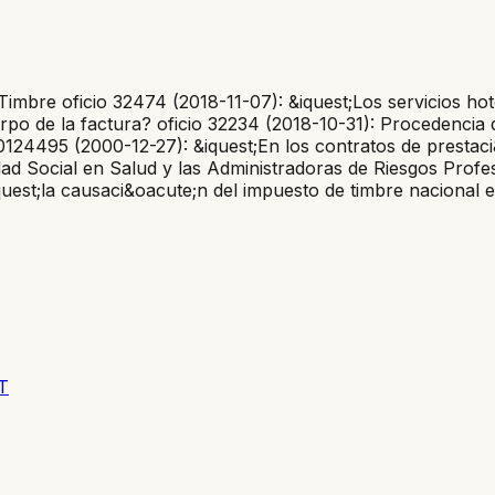
Timbre oficio 32474 (2018-11-07): &iquest;Los servicios h
o de la factura? oficio 32234 (2018-10-31): Procedencia d
0124495 (2000-12-27): &iquest;En los contratos de prestaci
ad Social en Salud y las Administradoras de Riesgos Profes
est;la causaci&oacute;n del impuesto de timbre nacional e
ET