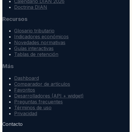
Calendario DIAN 2026
Doctrina DIAN
Recursos
Glosario tributario
Indicadores económicos
Novedades normativas
Guías interactivas
Tablas de retención
Más
Dashboard
Comparador de artículos
Favoritos
Desarrolladores (API + widget)
Preguntas frecuentes
Términos de uso
Privacidad
Contacto