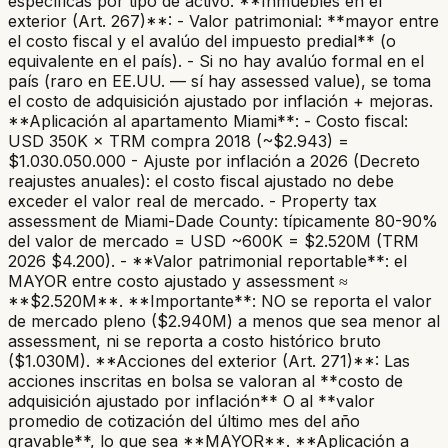
específicas por tipo de activo. **Inmuebles en el
exterior (Art. 267)**: - Valor patrimonial: **mayor entre
el costo fiscal y el avalúo del impuesto predial** (o
equivalente en el país). - Si no hay avalúo formal en el
país (raro en EE.UU. — sí hay assessed value), se toma
el costo de adquisición ajustado por inflación + mejoras.
**Aplicación al apartamento Miami**: - Costo fiscal:
USD 350K × TRM compra 2018 (~$2.943) =
$1.030.050.000 - Ajuste por inflación a 2026 (Decreto
reajustes anuales): el costo fiscal ajustado no debe
exceder el valor real de mercado. - Property tax
assessment de Miami-Dade County: típicamente 80-90%
del valor de mercado = USD ~600K = $2.520M (TRM
2026 $4.200). - **Valor patrimonial reportable**: el
MAYOR entre costo ajustado y assessment ≈
**$2.520M**. **Importante**: NO se reporta el valor
de mercado pleno ($2.940M) a menos que sea menor al
assessment, ni se reporta a costo histórico bruto
($1.030M). **Acciones del exterior (Art. 271)**: Las
acciones inscritas en bolsa se valoran al **costo de
adquisición ajustado por inflación** O al **valor
promedio de cotización del último mes del año
gravable**, lo que sea **MAYOR**. **Aplicación a