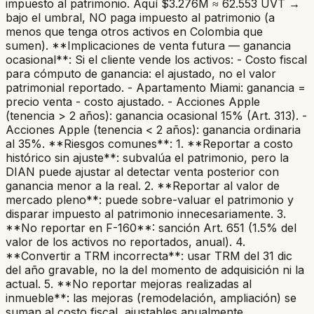
impuesto al patrimonio. Aquí $3.276M ≈ 62.553 UVT →
bajo el umbral, NO paga impuesto al patrimonio (a
menos que tenga otros activos en Colombia que
sumen). **Implicaciones de venta futura — ganancia
ocasional**: Si el cliente vende los activos: - Costo fiscal
para cómputo de ganancia: el ajustado, no el valor
patrimonial reportado. - Apartamento Miami: ganancia =
precio venta - costo ajustado. - Acciones Apple
(tenencia > 2 años): ganancia ocasional 15% (Art. 313). -
Acciones Apple (tenencia < 2 años): ganancia ordinaria
al 35%. **Riesgos comunes**: 1. **Reportar a costo
histórico sin ajuste**: subvalúa el patrimonio, pero la
DIAN puede ajustar al detectar venta posterior con
ganancia menor a la real. 2. **Reportar al valor de
mercado pleno**: puede sobre-valuar el patrimonio y
disparar impuesto al patrimonio innecesariamente. 3.
**No reportar en F-160**: sanción Art. 651 (1.5% del
valor de los activos no reportados, anual). 4.
**Convertir a TRM incorrecta**: usar TRM del 31 dic
del año gravable, no la del momento de adquisición ni la
actual. 5. **No reportar mejoras realizadas al
inmueble**: las mejoras (remodelación, ampliación) se
suman al costo fiscal, ajustables anualmente.