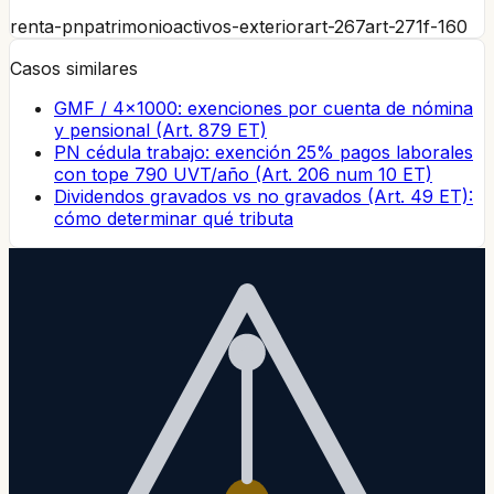
renta-pn
patrimonio
activos-exterior
art-267
art-271
f-160
Casos similares
GMF / 4×1000: exenciones por cuenta de nómina
y pensional (Art. 879 ET)
PN cédula trabajo: exención 25% pagos laborales
con tope 790 UVT/año (Art. 206 num 10 ET)
Dividendos gravados vs no gravados (Art. 49 ET):
cómo determinar qué tributa