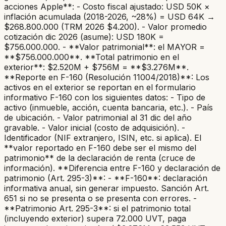
acciones Apple**: - Costo fiscal ajustado: USD 50K ×
inflación acumulada (2018-2026, ~28%) = USD 64K →
$268.800.000 (TRM 2026 $4.200). - Valor promedio
cotización dic 2026 (asume): USD 180K =
$756.000.000. - **Valor patrimonial**: el MAYOR =
**$756.000.000**. **Total patrimonio en el
exterior**: $2.520M + $756M = **$3.276M**.
**Reporte en F-160 (Resolución 11004/2018)**: Los
activos en el exterior se reportan en el formulario
informativo F-160 con los siguientes datos: - Tipo de
activo (inmueble, acción, cuenta bancaria, etc.). - País
de ubicación. - Valor patrimonial al 31 dic del año
gravable. - Valor inicial (costo de adquisición). -
Identificador (NIF extranjero, ISIN, etc. si aplica). El
**valor reportado en F-160 debe ser el mismo del
patrimonio** de la declaración de renta (cruce de
información). **Diferencia entre F-160 y declaración de
patrimonio (Art. 295-3)**: - **F-160**: declaración
informativa anual, sin generar impuesto. Sanción Art.
651 si no se presenta o se presenta con errores. -
**Patrimonio Art. 295-3**: si el patrimonio total
(incluyendo exterior) supera 72.000 UVT, paga