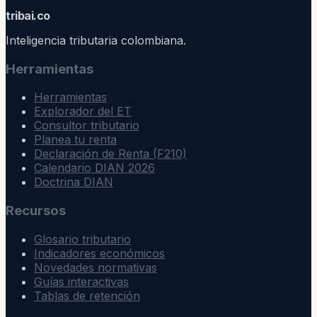
trib
ai
.co
Inteligencia tributaria colombiana.
Herramientas
Herramientas
Explorador del ET
Consultor tributario
Planea tu renta
Declaración de Renta (F210)
Calendario DIAN 2026
Doctrina DIAN
Recursos
Glosario tributario
Indicadores económicos
Novedades normativas
Guías interactivas
Tablas de retención