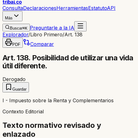
trib
ai
.co
Consulta
Declaraciones
Herramientas
Estatuto
API
Más
Preguntarle a la IA
Buscar
⌘K
Explorador
/
Libro Primero
/
Art. 138
Comparar
PDF
Art. 138. Posibilidad de utilizar una vida
útil diferente.
Derogado
Guardar
I - Impuesto sobre la Renta y Complementarios
Contexto Editorial
Texto normativo revisado y
enlazado