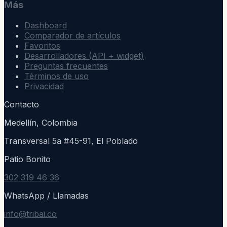
Más
Dashboard
Comparador de artículos
Favoritos
Desarrolladores (API + widget)
Preguntas frecuentes
Términos de uso
Privacidad
Contacto
Medellín, Colombia
Transversal 5a #45-91, El Poblado
Patio Bonito
302 319 46 36
WhatsApp / Llamadas
info@tribai.co