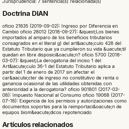
Jurisprudencia: 7 sentencia(s) relacionada(s)
Doctrina DIAN
oficio 21835 (2019-09-02): Ingreso por Diferencia en
Cambio oficio 28012 (2018-09-27): &iquest;Los bienes
importados al amparo de los beneficios tributarios
consagrados en el literal g) del art&iacute;culo 428 del
Estatuto Tributario que ya cumplieron su vida &uacute;til
quedan en libre disposici&oacute;n? oficio 5700 (2018-
03-07): &iquest;La derogatoria del inciso 1 del
Art&iacute;culo 36-1 del Estatuto Tributario aplica a
partir del 1 de enero de 2017 sin afectar el
car&aacute;cter de ingreso no constitutivo de renta o
ganancia ocasional de las utilidades obtenidas con
anterioridad a la derogatoria? oficio 901801 (2017-03-
08): Impuesto Nacional al Consumo oficio 19068 (2017-
07-18): Exigencia de los permisos y autorizaciones como
documentos soportes para la reimportaci&oacute;n de
equipos biom&eacute;dicos repotenciado
Artículos relacionados