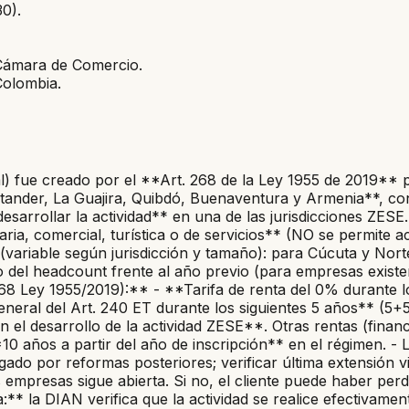
0).
 Cámara de Comercio.
Colombia.
fue creado por el **Art. 268 de la Ley 1955 de 2019** pa
tander, La Guajira, Quibdó, Buenaventura y Armenia**, con
desarrollar la actividad** en una de las jurisdicciones ZESE
ia, comercial, turística o de servicios** (NO se permite act
variable según jurisdicción y tamaño): para Cúcuta y Nor
o del headcount frente al año previo (para empresas exis
268 Ley 1955/2019):** - **Tarifa de renta del 0% durante l
neral del Art. 240 ET durante los siguientes 5 años** (5+5 
 el desarrollo de la actividad ZESE**. Otras rentas (financie
*10 años a partir del año de inscripción** en el régimen. -
do por reformas posteriores; verificar última extensión v
 empresas sigue abierta. Si no, el cliente puede haber perd
* la DIAN verifica que la actividad se realice efectivamente