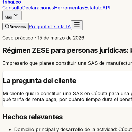
trib
ai
.co
Consulta
Declaraciones
Herramientas
Estatuto
API
Más
Preguntarle a la IA
Buscar
⌘K
Caso práctico ·
15 de marzo de 2026
Régimen ZESE para personas jurídicas: b
Empresario que planea constituir una SAS de manufactur
La pregunta del cliente
Mi cliente quiere constituir una SAS en Cúcuta para una 
qué tarifa de renta paga, por cuánto tiempo dura el benefi
Hechos relevantes
Domicilio principal y desarrollo de la actividad: Cúc