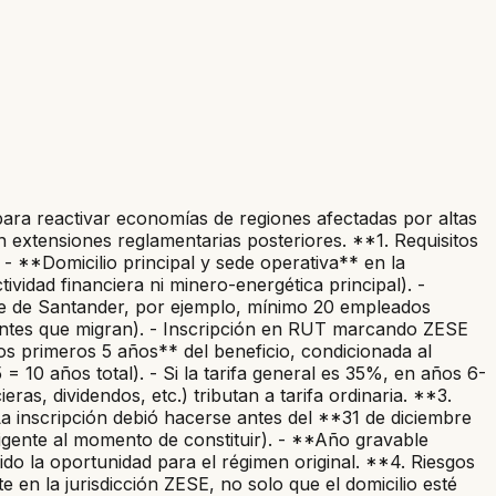
ra reactivar economías de regiones afectadas por altas
 extensiones reglamentarias posteriores. **1. Requisitos
. - **Domicilio principal y sede operativa** en la
ividad financiera ni minero-energética principal). -
te de Santander, por ejemplo, mínimo 20 empleados
tentes que migran). - Inscripción en RUT marcando ZESE
os primeros 5 años** del beneficio, condicionada al
= 10 años total). - Si la tarifa general es 35%, en años 6-
ras, dividendos, etc.) tributan a tarifa ordinaria. **3.
 La inscripción debió hacerse antes del **31 de diciembre
igente al momento de constituir). - **Año gravable
ido la oportunidad para el régimen original. **4. Riesgos
 en la jurisdicción ZESE, no solo que el domicilio esté