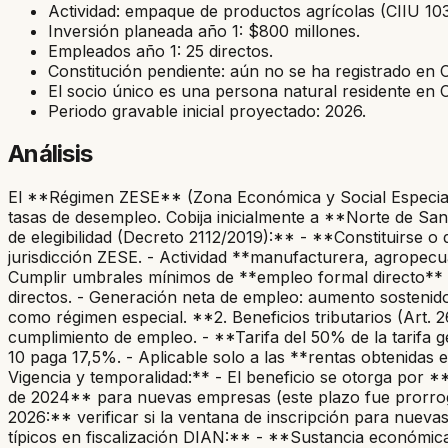
Actividad: empaque de productos agrícolas (CIIU 103
Inversión planeada año 1: $800 millones.
Empleados año 1: 25 directos.
Constitución pendiente: aún no se ha registrado en
El socio único es una persona natural residente en 
Periodo gravable inicial proyectado: 2026.
Análisis
El **Régimen ZESE** (Zona Económica y Social Especial) 
tasas de desempleo. Cobija inicialmente a **Norte de San
de elegibilidad (Decreto 2112/2019):** - **Constituirse o 
jurisdicción ZESE. - Actividad **manufacturera, agropecuar
Cumplir umbrales mínimos de **empleo formal directo** (
directos. - Generación neta de empleo: aumento sostenid
como régimen especial. **2. Beneficios tributarios (Art. 
cumplimiento de empleo. - **Tarifa del 50% de la tarifa ge
10 paga 17,5%. - Aplicable solo a las **rentas obtenidas en
Vigencia y temporalidad:** - El beneficio se otorga por *
de 2024** para nuevas empresas (este plazo fue prorroga
2026:** verificar si la ventana de inscripción para nuevas
típicos en fiscalización DIAN:** - **Sustancia económica:*