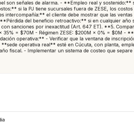
apel son señales de alarma. - **Empleo real y sostenido:** 
ostos:** si la PJ tiene sucursales fuera de ZESE, los costo
es intercompañía:** el cliente debe mostrar que las venta
 **Pérdida del beneficio retroactivo:** si en cualquier año
con sanciones por inexactitud (Art. 647 ET). **5. Compara
 × 35% = $70M - Régimen ZESE: $200M × 0% = $0M - **Ah
ión operativa:** - Verificar que la ventana de inscripció
a **sede operativa real** esté en Cúcuta, con planta, empl
o fiscal. - Implementar un sistema de costeo que separe cl
dia