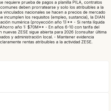
se requiere prueba de pagos a planilla PILA, contratos
s comunes deben prorratearse y solo los atribuibles a la
s a vinculados nacionales se hacen a precios de mercado
 se incumplen los requisitos (empleo, sustancia), la DIAN
ción numérica (proyección año 1):** - Si renta líquida
orro año 1: $70M** - En años 6-10 con tarifa del
n nuevas ZESE sigue abierta para 2026 (consultar última
eados y administración local. - Mantener evidencia
aramente rentas atribuibles a la actividad ZESE.