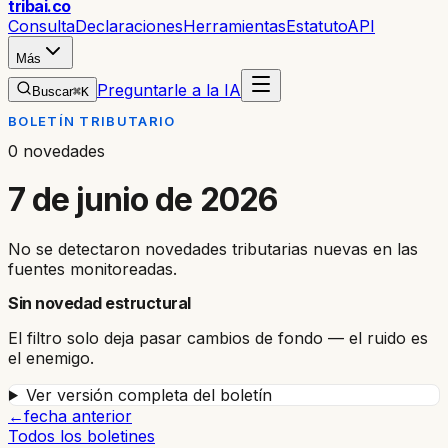
trib
ai
.co
Consulta
Declaraciones
Herramientas
Estatuto
API
Más
Preguntarle a la IA
Buscar
⌘K
BOLETÍN TRIBUTARIO
0
novedades
7 de junio de 2026
No se detectaron novedades tributarias nuevas en las
fuentes monitoreadas.
Sin novedad estructural
El filtro solo deja pasar cambios de fondo — el ruido es
el enemigo.
Ver versión completa del boletín
Ir al
←
fecha anterior
Todos los boletines