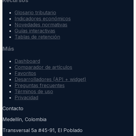
Recursos
Glosario tributario
Indicadores económicos
Novedades normativas
Guías interactivas
Tablas de retención
Más
Dashboard
Comparador de artículos
Favoritos
Desarrolladores (API + widget)
Preguntas frecuentes
Términos de uso
Privacidad
Contacto
Medellín, Colombia
Transversal 5a #45-91, El Poblado