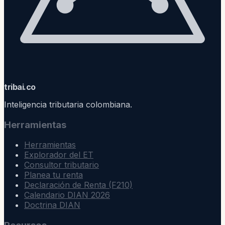
trib
ai
.co
Inteligencia tributaria colombiana.
Herramientas
Herramientas
Explorador del ET
Consultor tributario
Planea tu renta
Declaración de Renta (F210)
Calendario DIAN 2026
Doctrina DIAN