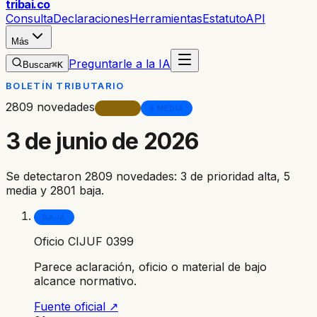
trib
ai
.co
Consulta
Declaraciones
Herramientas
Estatuto
API
Más
Preguntarle a la IA
Buscar
⌘K
BOLETÍN TRIBUTARIO
2809
novedades
3
ALTA
5
MEDIA
3 de junio de 2026
Se detectaron 2809 novedades: 3 de prioridad alta, 5
media y 2801 baja.
BAJA
Oficio CIJUF 0399
Parece aclaración, oficio o material de bajo
alcance normativo.
Fuente oficial ↗