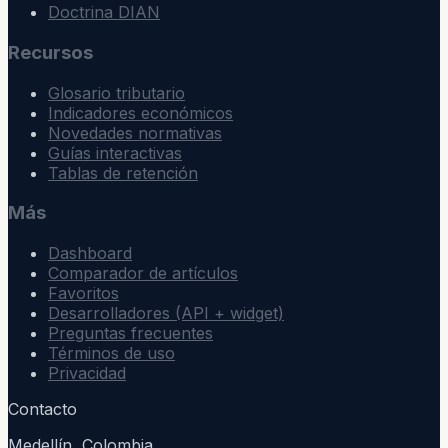
Doctrina DIAN
Recursos
Glosario tributario
Indicadores económicos
Novedades normativas
Guías interactivas
Tablas de retención
Más
Dashboard
Comparador de artículos
Favoritos
Desarrolladores (API + widget)
Preguntas frecuentes
Términos de uso
Privacidad
Contacto
Medellín, Colombia