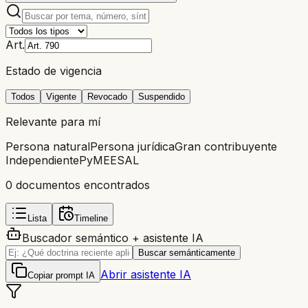
Art.
Estado de vigencia
Todos
Vigente
Revocado
Suspendido
Relevante para mí
Persona natural
Persona jurídica
Gran contribuyente
Independiente
PyME
ESAL
0
documento
s
encontrado
s
Lista
Timeline
Buscador semántico + asistente IA
Buscar semánticamente
Abrir asistente IA
Copiar prompt IA