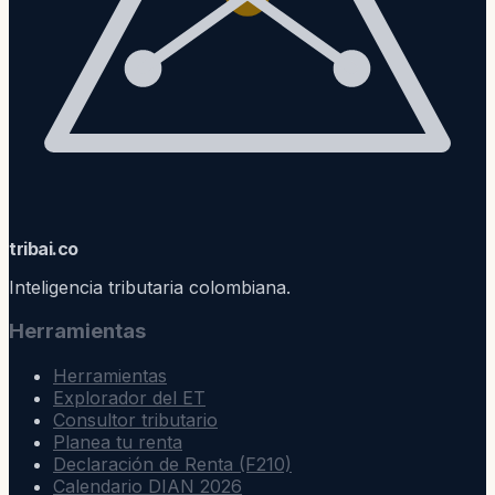
trib
ai
.co
Inteligencia tributaria colombiana.
Herramientas
Herramientas
Explorador del ET
Consultor tributario
Planea tu renta
Declaración de Renta (F210)
Calendario DIAN 2026