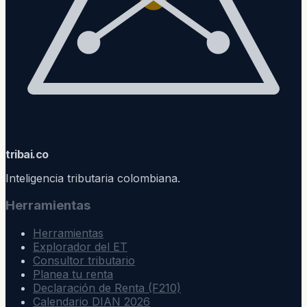
trib
ai
.co
Inteligencia tributaria colombiana.
Herramientas
Herramientas
Explorador del ET
Consultor tributario
Planea tu renta
Declaración de Renta (F210)
Calendario DIAN 2026