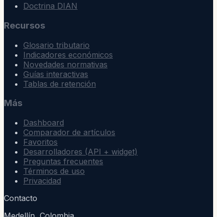
Doctrina DIAN
Recursos
Glosario tributario
Indicadores económicos
Novedades normativas
Guías interactivas
Tablas de retención
Más
Dashboard
Comparador de artículos
Favoritos
Desarrolladores (API + widget)
Preguntas frecuentes
Términos de uso
Privacidad
Contacto
Medellín, Colombia