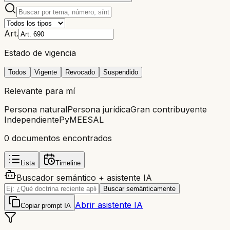
Art.
Estado de vigencia
Todos
Vigente
Revocado
Suspendido
Relevante para mí
Persona natural
Persona jurídica
Gran contribuyente
Independiente
PyME
ESAL
0
documento
s
encontrado
s
Lista
Timeline
Buscador semántico + asistente IA
Buscar semánticamente
Abrir asistente IA
Copiar prompt IA