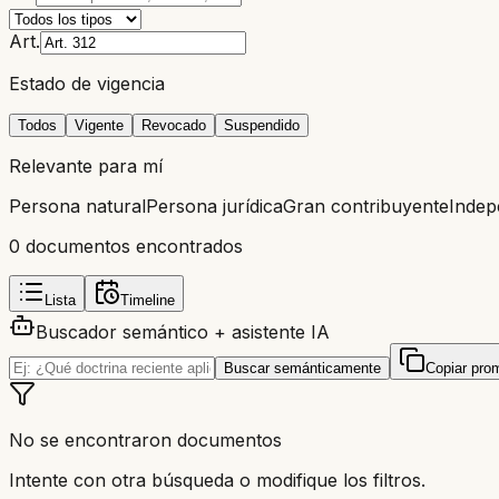
Art.
Estado de vigencia
Todos
Vigente
Revocado
Suspendido
Relevante para mí
Persona natural
Persona jurídica
Gran contribuyente
Indep
0
documento
s
encontrado
s
Lista
Timeline
Buscador semántico + asistente IA
Buscar semánticamente
Copiar pro
No se encontraron documentos
Intente con otra búsqueda o modifique los filtros.