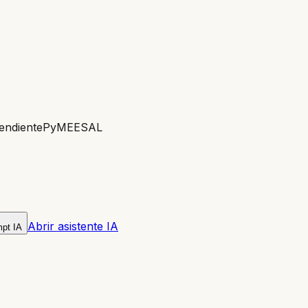
endiente
PyME
ESAL
Abrir asistente IA
mpt IA