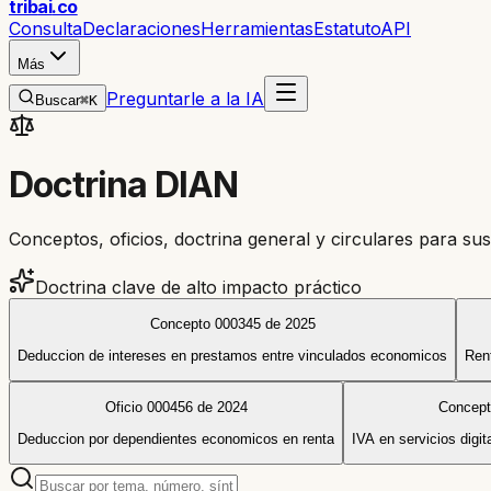
trib
ai
.co
Consulta
Declaraciones
Herramientas
Estatuto
API
Más
Preguntarle a la IA
Buscar
⌘K
Doctrina DIAN
Conceptos, oficios, doctrina general y circulares para sus
Doctrina clave de alto impacto práctico
Concepto 000345 de 2025
Deduccion de intereses en prestamos entre vinculados economicos
Ren
Oficio 000456 de 2024
Concept
Deduccion por dependientes economicos en renta
IVA en servicios digit