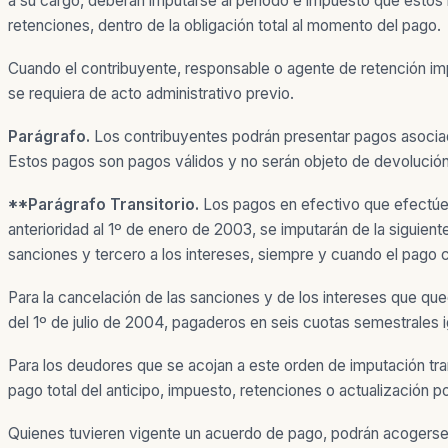
a su cargo, deberán imputarse al período e impuesto que estos i
retenciones, dentro de la obligación total al momento del pago.
Cuando el contribuyente, responsable o agente de retención imput
se requiera de acto administrativo previo.
Parágrafo.
Los contribuyentes podrán presentar pagos asociado
Estos pagos son pagos válidos y no serán objeto de devolución
**Parágrafo Transitorio.
Los pagos en efectivo que efectúen
anterioridad al 1º de enero de 2003, se imputarán de la siguiente
sanciones y tercero a los intereses, siempre y cuando el pago c
Para la cancelación de las sanciones y de los intereses que qued
del 1º de julio de 2004, pagaderos en seis cuotas semestrales i
Para los deudores que se acojan a este orden de imputación tran
pago total del anticipo, impuesto, retenciones o actualización po
Quienes tuvieren vigente un acuerdo de pago, podrán acogerse a