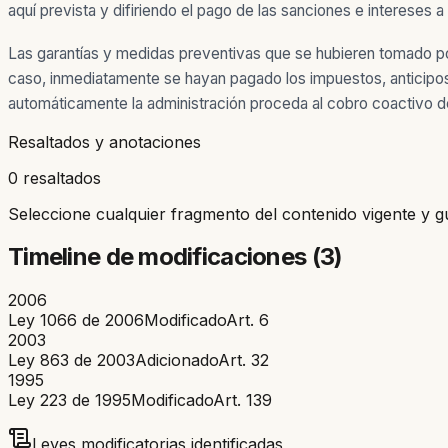
aquí prevista y difiriendo el pago de las sanciones e intereses a
Las garantías y medidas preventivas que se hubieren tomado por
caso, inmediatamente se hayan pagado los impuestos, anticipos y
automáticamente la administración proceda al cobro coactivo de
Resaltados y anotaciones
0 resaltados
Seleccione cualquier fragmento del contenido vigente y g
Timeline de modificaciones (
3
)
2006
Ley 1066 de 2006
Modificado
Art.
6
2003
Ley 863 de 2003
Adicionado
Art.
32
1995
Ley 223 de 1995
Modificado
Art.
139
Leyes modificatorias identificadas