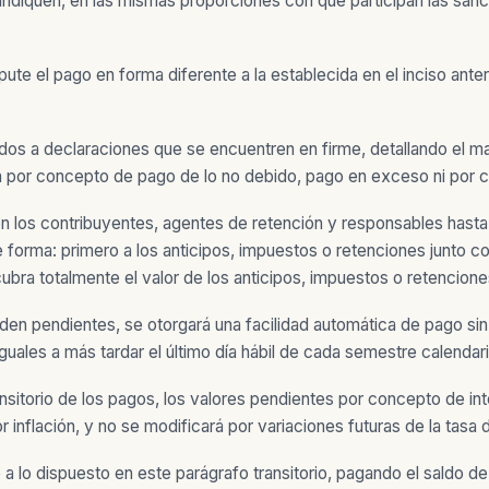
ndiquen, en las mismas proporciones con que participan las sanci
e el pago en forma diferente a la establecida en el inciso anteri
s a declaraciones que se encuentren en firme, detallando el may
 por concepto de pago de lo no debido, pago en exceso ni por c
 los contribuyentes, agentes de retención y responsables hasta
 forma: primero a los anticipos, impuestos o retenciones junto con
ubra totalmente el valor de los anticipos, impuestos o retencione
en pendientes, se otorgará una facilidad automática de pago sin n
guales a más tardar el último día hábil de cada semestre calendari
sitorio de los pagos, los valores pendientes por concepto de int
r inflación, y no se modificará por variaciones futuras de la tasa 
 lo dispuesto en este parágrafo transitorio, pagando el saldo de