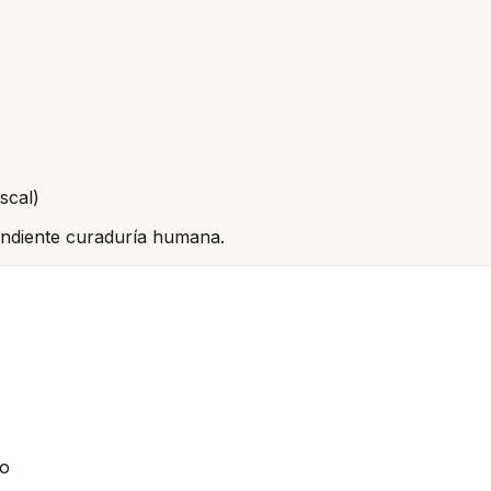
scal)
pendiente curaduría humana.
io