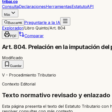
trib
ai
.co
Consulta
Declaraciones
Herramientas
Estatuto
API
Más
Preguntarle a la IA
Buscar
⌘K
Explorador
/
Libro Quinto
/
Art. 804
Comparar
PDF
Art. 804. Prelación en la imputación del
Modificado
Guardar
V - Procedimiento Tributario
Contexto Editorial
Texto normativo revisado y enlazado
Esta página presenta el texto del Estatuto Tributario con 
resolver consultas con más contexto.