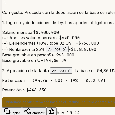
Con gusto. Procedo con la depuración de la base de ret
1. Ingreso y deducciones de ley.
Los aportes obligatorios 
Salario mensual
$8.000.000
(−) Aportes salud y pensión
−$640.000
(−) Dependientes (10%, tope 32 UVT)
−$736.000
(−) Renta exenta 25%
³
−$1.656.000
Art. 206-10
Base gravable en pesos
$4.968.000
Base gravable en UVT
94,86 UVT
2. Aplicación de la tarifa
⁴
. La base de 94,86 U
Art. 383 ET
Retención = (94,86 − 50) × 19% = 8,52 UVT
Retención ≈
$446.330
⚖️
Información orientativa con base en el Estatuto Tributario vigente. No 
hoy 10:24
Copiar
Compartir