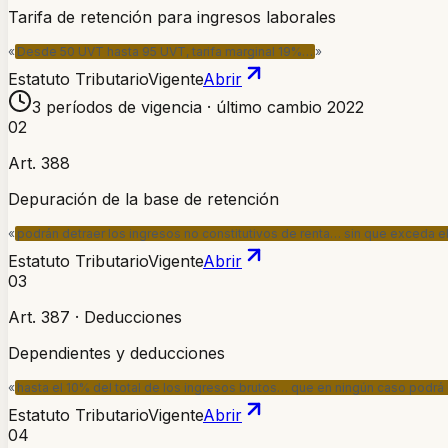
Tarifa de retención para ingresos laborales
«
Desde 50 UVT hasta 95 UVT, tarifa marginal 19%…
»
Estatuto Tributario
Vigente
Abrir
3 períodos de vigencia · último cambio 2022
02
Art. 388
Depuración de la base de retención
«
podrán detraer los ingresos no constitutivos de renta… sin que exceda 
Estatuto Tributario
Vigente
Abrir
03
Art. 387 · Deducciones
Dependientes y deducciones
«
hasta el 10% del total de los ingresos brutos… que en ningún caso pod
Estatuto Tributario
Vigente
Abrir
04