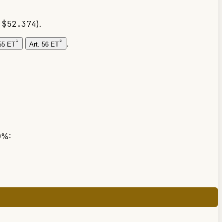
=
$52.374
).
¹
²
.
 55 ET
Art. 56 ET
9%: