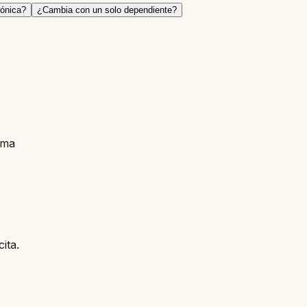
rónica?
¿Cambia con un solo dependiente?
rma
ita.