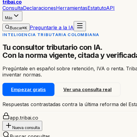
trib
ai
.co
Consulta
Declaraciones
Herramientas
Estatuto
API
Más
Preguntarle a la IA
Buscar
⌘K
INTELIGENCIA TRIBUTARIA COLOMBIANA
Tu consultor tributario con IA.
Con la norma vigente, citada y verificad
Pregúntale en español sobre retención, IVA o renta. Triba
inventar normas.
Empezar gratis
Ver una consulta real
Respuestas contrastadas contra la última reforma del Esta
app.tribai.co
Nueva consulta
Buscar consultas…