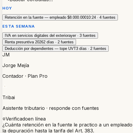
HOY
Retención en la fuente — empleado $8.000.000
10:24 · 4 fuentes
ESTA SEMANA
IVA en servicios digitales del exterior
ayer · 3 fuentes
Renta presuntiva 2026
2 días · 2 fuentes
Deducción por dependientes — tope UVT
3 días · 2 fuentes
JM
Jorge Mejía
Contador · Plan Pro
Tribai
Asistente tributario · responde con fuentes
Verificado
en línea
¿Cuánta retención en la fuente le practico a un emplead
la depuración hasta la tarifa del Art. 383.