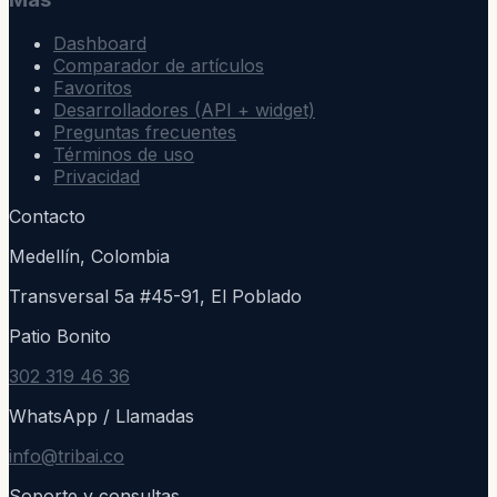
Dashboard
Comparador de artículos
Favoritos
Desarrolladores (API + widget)
Preguntas frecuentes
Términos de uso
Privacidad
Contacto
Medellín, Colombia
Transversal 5a #45-91, El Poblado
Patio Bonito
302 319 46 36
WhatsApp / Llamadas
info@tribai.co
Soporte y consultas