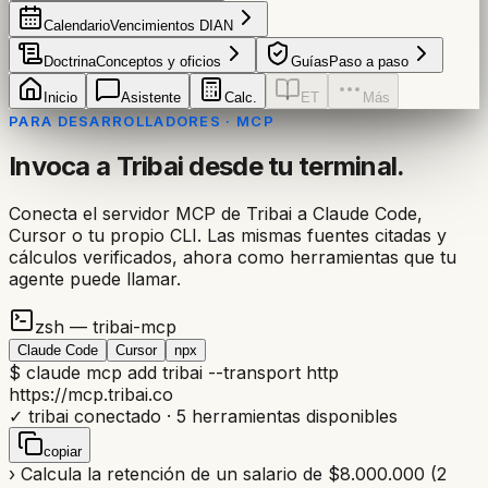
Calendario
Vencimientos DIAN
Doctrina
Conceptos y oficios
Guías
Paso a paso
Inicio
Asistente
Calc.
ET
Más
PARA DESARROLLADORES · MCP
Invoca a Tribai desde tu terminal.
Conecta el servidor MCP de Tribai a Claude Code,
Cursor o tu propio CLI. Las mismas fuentes citadas y
cálculos verificados, ahora como herramientas que tu
agente puede llamar.
zsh — tribai-mcp
Claude Code
Cursor
npx
$
claude mcp add tribai
--transport http
https://mcp.tribai.co
✓
tribai conectado · 5 herramientas disponibles
copiar
›
Calcula la retención de un salario de $8.000.000 (2