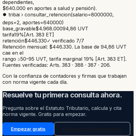
dependientes,
$640.000 en aportes a salud y pensión).
⏺ tribai › consultar_retencion
(salario
=
8000000
,
deps
=
2
, aportes
=
640000
)
base_gravable
$4.968.000
94,86 UVT
tarifa
19%
[Art. 383 ET]
retención
$446.330
✓ verificado 7/7
Retención mensual:
$446.330
. La base de 94,86 UVT
cae en el
rango ≥50–95 UVT, tarifa marginal 19%
[Art. 383 ET]
.
Fuentes verificadas:
Arts. 383 · 388 · 387 · 206
.
Con la confianza de contadores y firmas que trabajan
con norma vigente cada día.
Resuelve tu primera consulta ahora.
Pregunta sobre el Estatuto Tributario, calcula y cita
norma vigente. Gratis para empezar.
Empezar gratis
Explorar las herramientas