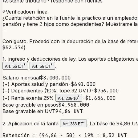
Asistente tributario · responde con fuentes
Verificado
en línea
¿Cuánta retención en la fuente le practico a un emplead
pensión y tiene 2 hijos como dependientes? Muéstrame la d
Con gusto. Procedo con la depuración de la base de rete
$52.374
).
1. Ingreso y deducciones de ley.
Los aportes obligatorios 
¹
²
.
Art. 55 ET
Art. 56 ET
Salario mensual
$8.000.000
(−) Aportes salud y pensión
−$640.000
(−) Dependientes (10%, tope 32 UVT)
−$736.000
(−) Renta exenta 25%
³
−$1.656.000
Art. 206-10
Base gravable en pesos
$4.968.000
Base gravable en UVT
94,86 UVT
2. Aplicación de la tarifa
⁴
. La base de 94,86 U
Art. 383 ET
Retención = (94,86 − 50) × 19% = 8,52 UVT