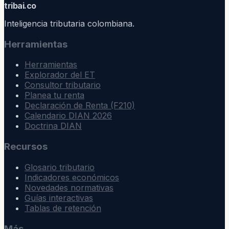
trib
ai
.co
Inteligencia tributaria colombiana.
Herramientas
Herramientas
Explorador del ET
Consultor tributario
Planea tu renta
Declaración de Renta (F210)
Calendario DIAN 2026
Doctrina DIAN
Recursos
Glosario tributario
Indicadores económicos
Novedades normativas
Guías interactivas
Tablas de retención
Más