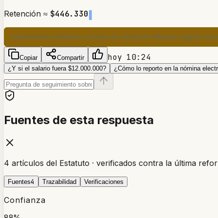
Retención ≈
$446.330
⚖️
Información orientativa con base en el Estatuto Tributario vigente. No 
hoy 10:24
Copiar
Compartir
¿Y si el salario fuera $12.000.000?
¿Cómo lo reporto en la nómina elect
Fuentes de esta respuesta
4 artículos del Estatuto · verificados contra la última refo
4
Fuentes
Trazabilidad
Verificaciones
Confianza
88%