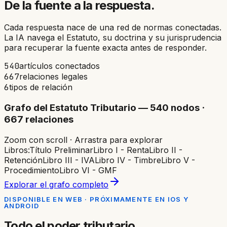
De la fuente a la respuesta.
Cada respuesta nace de una red de normas conectadas.
La IA navega el Estatuto, su doctrina y su jurisprudencia
para recuperar la fuente exacta antes de responder.
540
artículos conectados
667
relaciones legales
6
tipos de relación
Grafo del Estatuto Tributario — 540 nodos ·
667 relaciones
Zoom con scroll · Arrastra para explorar
Libros:
Título Preliminar
Libro I - Renta
Libro II -
Retención
Libro III - IVA
Libro IV - Timbre
Libro V -
Procedimiento
Libro VI - GMF
Explorar el grafo completo
DISPONIBLE EN WEB · PRÓXIMAMENTE EN IOS Y
ANDROID
Todo el poder tributario.