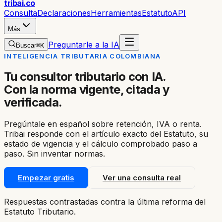
trib
ai
.co
Consulta
Declaraciones
Herramientas
Estatuto
API
Más
Preguntarle a la IA
Buscar
⌘K
INTELIGENCIA TRIBUTARIA COLOMBIANA
Tu consultor tributario con IA.
Con la norma vigente, citada y
verificada.
Pregúntale en español sobre retención, IVA o renta.
Tribai responde con el artículo exacto del Estatuto, su
estado de vigencia y el cálculo comprobado paso a
paso. Sin inventar normas.
Empezar gratis
Ver una consulta real
Respuestas contrastadas contra la última reforma del
Estatuto Tributario.