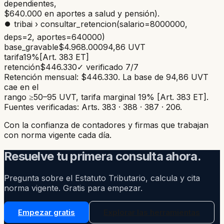
dependientes,
$640.000 en aportes a salud y pensión).
⏺ tribai › consultar_retencion
(salario
=
8000000
,
deps
=
2
, aportes
=
640000
)
base_gravable
$4.968.000
94,86 UVT
tarifa
19%
[Art. 383 ET]
retención
$446.330
✓ verificado 7/7
Retención mensual:
$446.330
. La base de 94,86 UVT
cae en el
rango ≥50–95 UVT, tarifa marginal 19%
[Art. 383 ET]
.
Fuentes verificadas:
Arts. 383 · 388 · 387 · 206
.
Con la confianza de contadores y firmas que trabajan
con norma vigente cada día.
Resuelve tu primera consulta ahora.
Pregunta sobre el Estatuto Tributario, calcula y cita
norma vigente. Gratis para empezar.
Empezar gratis
Explorar las herramientas