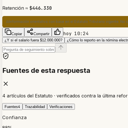
Retención ≈
$446.330
⚖️
Información orientativa con base en el Estatuto Tributario vigente. No 
hoy 10:24
Copiar
Compartir
¿Y si el salario fuera $12.000.000?
¿Cómo lo reporto en la nómina elect
Fuentes de esta respuesta
4 artículos del Estatuto · verificados contra la última refo
4
Fuentes
Trazabilidad
Verificaciones
Confianza
88%