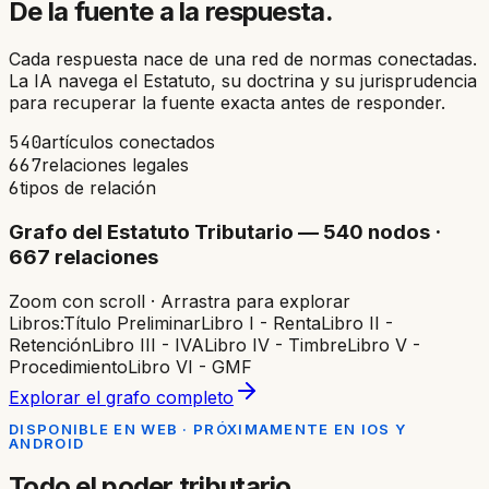
De la fuente a la respuesta.
Cada respuesta nace de una red de normas conectadas.
La IA navega el Estatuto, su doctrina y su jurisprudencia
para recuperar la fuente exacta antes de responder.
540
artículos conectados
667
relaciones legales
6
tipos de relación
Grafo del Estatuto Tributario — 540 nodos ·
667 relaciones
Zoom con scroll · Arrastra para explorar
Libros:
Título Preliminar
Libro I - Renta
Libro II -
Retención
Libro III - IVA
Libro IV - Timbre
Libro V -
Procedimiento
Libro VI - GMF
Explorar el grafo completo
DISPONIBLE EN WEB · PRÓXIMAMENTE EN IOS Y
ANDROID
Todo el poder tributario.