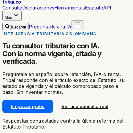
trib
ai
.co
Consulta
Declaraciones
Herramientas
Estatuto
API
Más
Preguntarle a la IA
Buscar
⌘K
INTELIGENCIA TRIBUTARIA COLOMBIANA
Tu consultor tributario con IA.
Con la norma vigente, citada y
verificada.
Pregúntale en español sobre retención, IVA o renta.
Tribai responde con el artículo exacto del Estatuto, su
estado de vigencia y el cálculo comprobado paso a
paso. Sin inventar normas.
Empezar gratis
Ver una consulta real
Respuestas contrastadas contra la última reforma del
Estatuto Tributario.