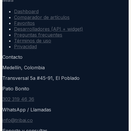
Dashboard
Comparador de artículos
Favoritos
Desarrolladores (API + widget)
Preguntas frecuentes
Términos de uso
Privacidad
Contacto
Medellín, Colombia
Transversal 5a #45-91, El Poblado
Patio Bonito
302 319 46 36
WhatsApp / Llamadas
info@tribai.co
Soporte y consultas