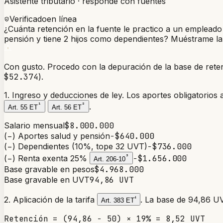
Asistente tributario · responde con fuentes
Verificado
en línea
¿Cuánta retención en la fuente le practico a un emplead
pensión y tiene 2 hijos como dependientes? Muéstrame la d
Con gusto. Procedo con la depuración de la base de rete
$52.374
).
1. Ingreso y deducciones de ley.
Los aportes obligatorios 
¹
²
.
Art. 55 ET
Art. 56 ET
Salario mensual
$8.000.000
(−) Aportes salud y pensión
−$640.000
(−) Dependientes (10%, tope 32 UVT)
−$736.000
(−) Renta exenta 25%
³
−$1.656.000
Art. 206-10
Base gravable en pesos
$4.968.000
Base gravable en UVT
94,86 UVT
2. Aplicación de la tarifa
⁴
. La base de 94,86 U
Art. 383 ET
Retención = (94,86 − 50) × 19% = 8,52 UVT