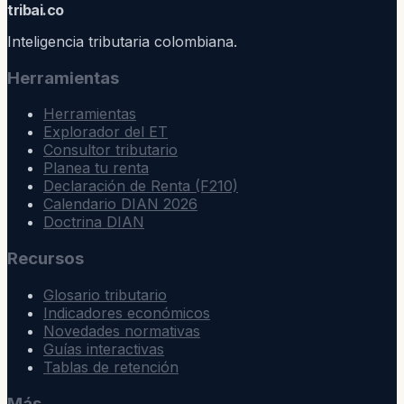
trib
ai
.co
Inteligencia tributaria colombiana.
Herramientas
Herramientas
Explorador del ET
Consultor tributario
Planea tu renta
Declaración de Renta (F210)
Calendario DIAN 2026
Doctrina DIAN
Recursos
Glosario tributario
Indicadores económicos
Novedades normativas
Guías interactivas
Tablas de retención
Más