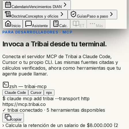
Calendario
Vencimientos DIAN
Doctrina
Conceptos y oficios
Guías
Paso a paso
Inicio
Asistente
Calc.
ET
Más
PARA DESARROLLADORES · MCP
Invoca a Tribai desde tu terminal.
Conecta el servidor MCP de Tribai a Claude Code,
Cursor o tu propio CLI. Las mismas fuentes citadas y
cálculos verificados, ahora como herramientas que tu
agente puede llamar.
zsh — tribai-mcp
Claude Code
Cursor
npx
$
claude mcp add tribai
--transport http
https://mcp.tribai.co
✓
tribai conectado · 5 herramientas disponibles
copiar
›
Calcula la retención de un salario de $8.000.000 (2